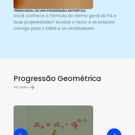
TERMO GERAL DE UMA PROGRESSÃO ARITMÉTICA
DEF
Você conhece a fórmula do termo geral da PA e
Qu
suas propriedades? Acesse o texto e se prepare
pr
comigo para o ENEM e os vestibulares!
te
de
Progressão Geométrica
Ver todos