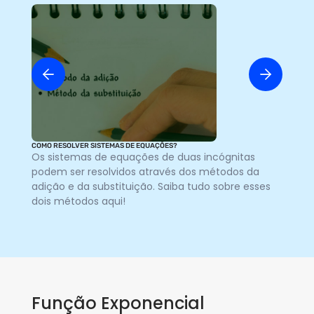
COMO RESOLVER SISTEMAS DE EQUAÇÕES?
Coef
Os sistemas de equações de duas incógnitas
O 
podem ser resolvidos através dos métodos da
en
adição e da substituição. Saiba tudo sobre esses
co
dois métodos aqui!
as
Função Exponencial