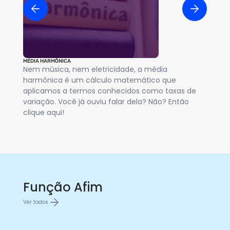
MÉDIA HARMÔNICA
MÉD
Nem música, nem eletricidade, a média
Vo
harmônica é um cálculo matemático que
a 
aplicamos a termos conhecidos como taxas de
na
variação. Você já ouviu falar dela? Não? Então
en
clique aqui!
Função Afim
Ver todos