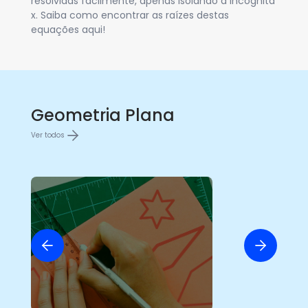
resolvidas facilmente, apenas isolando a incógnita
prá
x. Saiba como encontrar as raízes destas
eq
equações aqui!
so
Geometria Plana
Ver todos