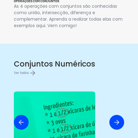
OPERAÇÕES COM CONJUNTOS
COM
As 4 operações com conjuntos são conhecidas
O 
como união, intersecção, diferença e
at
complementar. Aprenda a realizar todas elas com
co
exemplos aqui. Vem comigo!
es
Conjuntos Numéricos
Ver todos