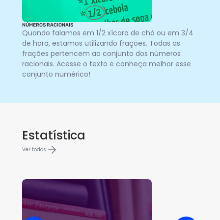
NÚMEROS RACIONAIS
O qu
Quando falamos em 1/2 xícara de chá ou em 3/4
Vo
de hora, estamos utilizando frações. Todas as
na
frações pertencem ao conjunto dos números
ho
racionais. Acesse o texto e conheça melhor esse
co
conjunto numérico!
Estatística
Ver todos