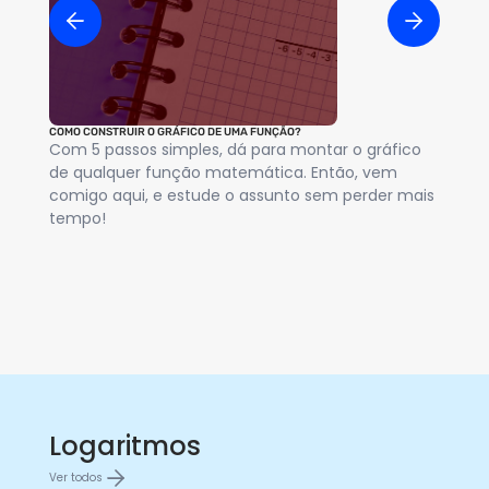
COMO CONSTRUIR O GRÁFICO DE UMA FUNÇÃO?
FUN
Com 5 passos simples, dá para montar o gráfico
Um
de qualquer função matemática. Então, vem
el
comigo aqui, e estude o assunto sem perder mais
im
tempo!
es
as
Logaritmos
Ver todos