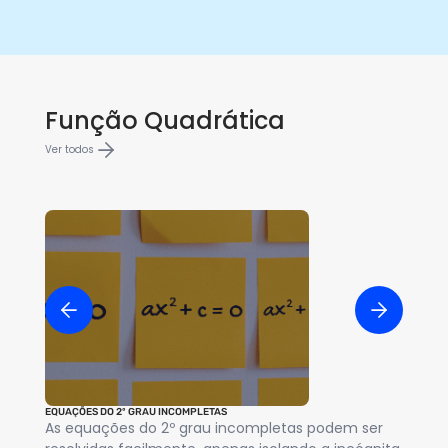
Função Quadrática
Ver todos
EQUAÇÕES DO 2º GRAU INCOMPLETAS
MÉT
As equações do 2º grau incompletas podem ser
O 