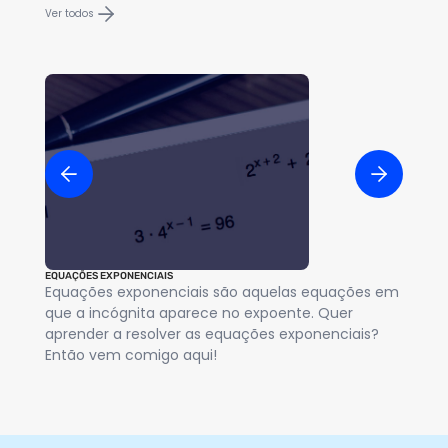
Ver todos
EQUAÇÕES EXPONENCIAIS
INE
Equações exponenciais são aquelas equações em
Nã
que a incógnita aparece no expoente. Quer
in
aprender a resolver as equações exponenciais?
in
Então vem comigo aqui!
e 
si