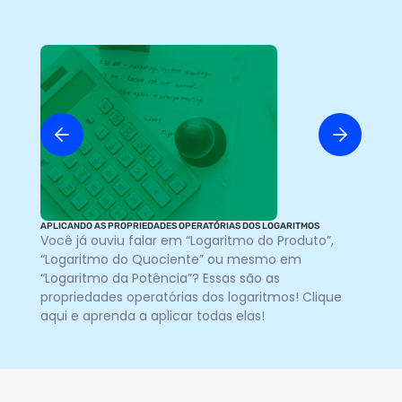
APLICANDO AS PROPRIEDADES OPERATÓRIAS DOS LOGARITMOS
CON
Você já ouviu falar em “Logaritmo do Produto”,
Um
“Logaritmo do Quociente” ou mesmo em
nu
“Logaritmo da Potência”? Essas são as
es
propriedades operatórias dos logaritmos! Clique
tu
aqui e aprenda a aplicar todas elas!