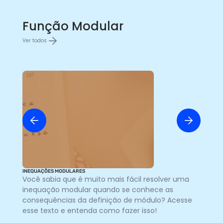
Função Modular
Ver todos
INEQUAÇÕES MODULARES
INE
Você sabia que é muito mais fácil resolver uma
As
inequação modular quando se conhece as
de
consequências da definição de módulo? Acesse
de
esse texto e entenda como fazer isso!
co