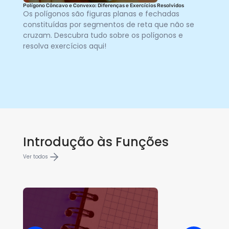
Polígono Côncavo e Convexo: Diferenças e Exercícios Resolvidos
TEO
Os polígonos são figuras planas e fechadas
O 
constituídas por segmentos de reta que não se
te
cruzam. Descubra tudo sobre os polígonos e
fó
resolva exercícios aqui!
de
Introdução às Funções
Ver todos