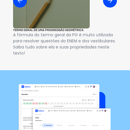
TERMO GERAL DE UMA PROGRESSÃO GEOMÉTRICA
DEF
A fórmula do termo geral da PG é muito utilizada
A 
para resolver questões do ENEM e dos vestibulares.
nu
Saiba tudo sobre ela e suas propriedades neste
pr
texto!
co