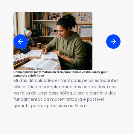
Como estudar matemática do zero para Enem e vestibulares: guia
Equa
completo e definitivo
Se
Muitas dificuldades enfrentadas pelos estudantes
os 
não estão na complexidade dos conteúdos, mas
ce
na falta de uma base sólida. Com o domínio dos
gr
fundamentos da matemática já é possível
tó
garantir pontos preciosos no Enem.
Ma