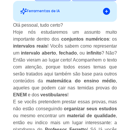
Ferramentas de IA
Olá pessoal, tudo certo?
Hoje nós estudaremos um assunto muito
Sugestões personalizadas
importante dentro dos
conjuntos numéricos
: os
intervalos reais
! Vocês sabem como representar
um
intervalo aberto
,
fechado
, ou
infinito
? Não?
Então vieram ao lugar certo! Acompanhem o texto
com atenção, porque todos esses temas que
serão tratados aqui também são base para outros
conteúdos da
matemática do ensino médio
,
aqueles que podem cair nas temidas provas do
ENEM
e dos
vestibulares
!
E se vocês pretendem prestar essas provas, mas
não estão conseguindo
organizar seus estudos
ou mesmo encontrar um
material de qualidade
,
então eu indico mais um lugar interessante: a
plataforma do
Professor Ferretto
! Só lá vocês