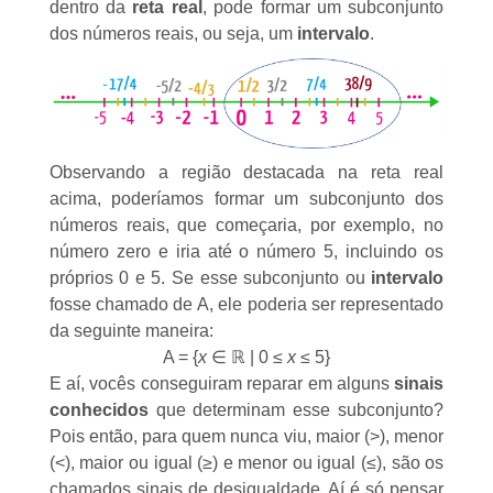
dentro da
reta real
, pode formar um subconjunto
dos números reais, ou seja, um
intervalo
.
Observando a região destacada na reta real
acima, poderíamos formar um subconjunto dos
números reais, que começaria, por exemplo, no
número zero e iria até o número 5, incluindo os
próprios 0 e 5. Se esse
subconjunto
ou
intervalo
fosse chamado de A, ele poderia ser representado
da seguinte maneira:
A = {
x
∈ ℝ | 0 ≤
x
≤ 5}
E aí, vocês conseguiram reparar em alguns
sinais
conhecidos
que determinam esse subconjunto?
Pois então, para quem nunca viu, maior (>), menor
(<), maior ou igual (≥) e menor ou igual (≤), são os
chamados
sinais de desigualdade
. Aí é só pensar