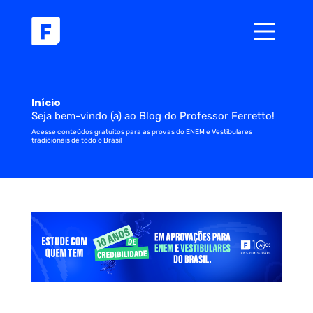
Início
Seja bem-vindo (a) ao Blog do Professor Ferretto!
Acesse conteúdos gratuitos para as provas do ENEM e Vestibulares
tradicionais de todo o Brasil