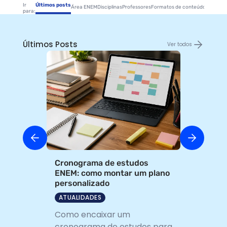
Ir
Últimos posts
Área ENEM
Disciplinas
Professores
Formatos de conteúdos
Estude
para:
Últimos Posts
Ver todos
Cronograma de estudos
ENEM: como montar um plano
personalizado
ATUALIDADES
Como encaixar um
cronograma de estudos para