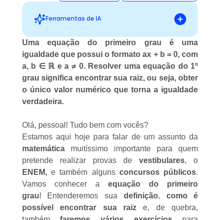
Ferramentas de IA
Uma equação do primeiro grau é uma
igualdade que possui o formato ax + b = 0, com
Sugestões personalizadas
a, b
∈
ℝ e a ≠ 0. Resolver uma equação do 1º
grau significa encontrar sua raiz, ou seja, obter
o único valor numérico que torna a igualdade
verdadeira.
Olá, pessoal! Tudo bem com vocês?
Estamos aqui hoje para falar de um assunto da
matemática
muitíssimo importante para quem
pretende realizar provas de
vestibulares
, o
ENEM,
e também alguns
concursos públicos
.
Vamos conhecer a
equação do primeiro
grau
! Entenderemos sua
definição
,
como é
possível encontrar sua raiz
e, de quebra,
também
faremos vários exercícios
para