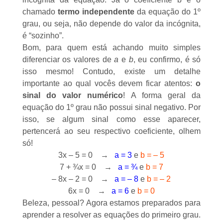
chamado
termo independente
da equação do 1º
grau, ou seja, não depende do valor da incógnita,
é “sozinho”.
Bom, para quem está achando muito simples
diferenciar os valores de
a
e
b
, eu confirmo, é só
isso mesmo! Contudo, existe um detalhe
importante ao qual vocês devem ficar atentos:
o
sinal do valor numérico
! A forma geral da
equação do 1º grau não possui sinal negativo. Por
isso, se algum sinal como esse aparecer,
pertencerá ao seu respectivo coeficiente, olhem
só!
3x – 5 = 0 →
a = 3
e
b = – 5
7 + ¾x = 0 →
a = ¾
e
b = 7
– 8x – 2 = 0 →
a = – 8
e
b = – 2
6x = 0 →
a = 6
e
b = 0
Beleza, pessoal? Agora estamos preparados para
aprender a resolver as equações do primeiro grau.