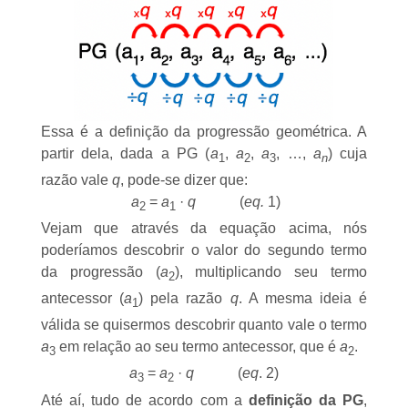
Essa é a
definição da progressão geométrica
. A
partir dela, dada a PG (
a
,
a
,
a
, …,
a
) cuja
1
2
3
n
razão vale
q
, pode-se dizer que:
a
=
a
·
q
(
eq.
1)
2
1
Vejam que através da equação acima, nós
poderíamos descobrir o valor do segundo termo
da progressão (
a
), multiplicando seu termo
2
antecessor (
a
) pela razão
q
. A mesma ideia é
1
válida se quisermos descobrir quanto vale o termo
a
em relação ao seu termo antecessor, que é
a
.
3
2
a
=
a
·
q
(
eq
. 2)
3
2
Até aí, tudo de acordo com a
definição da PG
,