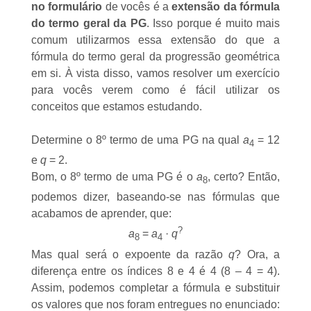
no formulário
de vocês é a
extensão da fórmula
do termo geral da PG
. Isso porque é muito mais
comum utilizarmos essa extensão do que a
fórmula do termo geral da progressão geométrica
em si. À vista disso, vamos resolver um exercício
para vocês verem como é fácil utilizar os
conceitos que estamos estudando.
Determine o 8º termo de uma PG na qual
a
= 12
4
e
q
= 2.
Bom, o 8º termo de uma PG é o
a
, certo? Então,
8
podemos dizer, baseando-se nas fórmulas que
acabamos de aprender, que:
?
a
=
a
·
q
8
4
Mas qual será o expoente da razão
q
? Ora, a
diferença entre os índices 8 e 4 é 4 (8 – 4 = 4).
Assim, podemos completar a fórmula e substituir
os valores que nos foram entregues no enunciado: