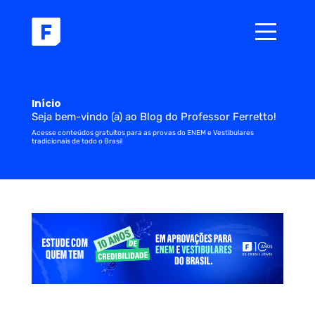
Início
Seja bem-vindo (a) ao Blog do Professor Ferretto!
Acesse conteúdos gratuitos para as provas do ENEM e Vestibulares
tradicionais de todo o Brasil