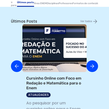
Ir
Últimos posts
Área ENEM
Disciplinas
Professores
Formatos de conteúdos
Estude
para:
Últimos Posts
Ver todos
Cursinho Online com Foco em
Redação e Matemática para o
Enem
ATUALIDADES
Ao pesquisar por um
cursinho online para o Enem,