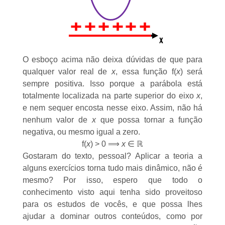
O esboço acima não deixa dúvidas de que para
qualquer valor real de
x
, essa função f(
x
) será
sempre positiva. Isso porque a parábola está
totalmente localizada na parte superior do eixo
x
,
e nem sequer encosta nesse eixo. Assim, não há
nenhum valor de
x
que possa tornar a função
negativa, ou mesmo igual a zero.
f(
x
) > 0 ⟹
x
∈ ℝ
Gostaram do texto, pessoal? Aplicar a teoria a
alguns exercícios torna tudo mais dinâmico, não é
mesmo? Por isso, espero que todo o
conhecimento visto aqui tenha sido proveitoso
para os estudos de vocês, e que possa lhes
ajudar a dominar outros conteúdos, como por