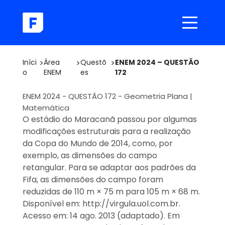
Iníci
>
Área
>
Questõ
>
ENEM 2024 – QUESTÃO
o
ENEM
es
172
ENEM 2024 - QUESTÃO 172 - Geometria Plana |
Matemática
O estádio do Maracanã passou por algumas
modificações estruturais para a realização
da Copa do Mundo de 2014, como, por
exemplo, as dimensões do campo
retangular. Para se adaptar aos padrões da
Fifa, as dimensões do campo foram
reduzidas de 110 m × 75 m para 105 m × 68 m.
Disponível em: http://virgula.uol.com.br.
Acesso em: 14 ago. 2013 (adaptado). Em