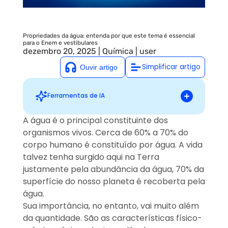
Propriedades da água: entenda por que este tema é essencial
para o Enem e vestibulares
dezembro 20, 2025
|
Química
|
user
Simplificar artigo
Ferramentas de IA
Resumo rápido: Propriedades da água: entenda por que este
tema é essencial para o Enem e vestibulares
A água é o principal constituinte dos
A água é um componente essencial dos
organismos vivos. Cerca de 60% a 70% do
organismos vivos, constituindo entre 60% a
corpo humano é constituído por água. A vida
70% do corpo humano e cobrindo 70% da
superfície terrestre. Esta importância está
talvez tenha surgido aqui na Terra
relacionada às suas propriedades físico-
justamente pela abundância da água, 70% da
químicas únicas, que são cruciais para a
superfície do nosso planeta é recoberta pela
vida. Estes aspectos são frequentemente
água.
abordados nas provas do Enem e
Sua importância, no entanto, vai muito além
vestibulares, considerando sua relevância
em Química, Física e Biologia. O artigo
da quantidade. São as características físico-
explora a estrutura molecular da água, suas