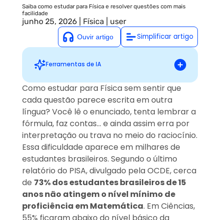
Saiba como estudar para Física e resolver questões com mais
facilidade
junho 25, 2026
|
Física
|
user
Simplificar artigo
Ferramentas de IA
Descubra como estudar para Física e
Como estudar para Física sem sentir que
solucionar questões com facilidade. Veja
cada questão parece escrita em outra
conteúdos prioritários e aprenda a montar
uma rotina de estudos.
língua? Você lê o enunciado, tenta lembrar a
Sugestões personalizadas
fórmula, faz contas… e ainda assim erra por
interpretação ou trava no meio do raciocínio.
Essa dificuldade aparece em milhares de
estudantes brasileiros. Segundo o último
relatório do PISA, divulgado pela OCDE, cerca
de
73% dos estudantes brasileiros de 15
anos não atingem o nível mínimo de
proficiência em Matemática
. Em Ciências,
55% ficaram abaixo do nível básico da