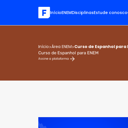
Início
ENEM
Disciplinas
Estude conosco
Início
>
Área ENEM
>
Curso de Espanhol para
Curso de Espanhol para ENEM
Assine a plataforma