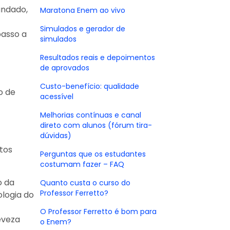
undado,
Maratona Enem ao vivo
Simulados e gerador de
passo a
simulados
Resultados reais e depoimentos
de aprovados
Custo-benefício: qualidade
o de
acessível
Melhorias contínuas e canal
direto com alunos (fórum tira-
dúvidas)
tos
Perguntas que os estudantes
costumam fazer – FAQ
o da
Quanto custa o curso do
Professor Ferretto?
ologia do
O Professor Ferretto é bom para
eveza
o Enem?