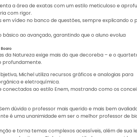
enta a área de exatas com um estilo meticuloso e aprof
ia com rigor.
s em vídeo no banco de questões, sempre explicando o 
 básico ao avançado, garantindo que o aluno evolua
e Boaro
s da Natureza exige mais do que decoreba – e o quartet
so profundamente.
etiva, Michel utiliza recursos gráficos e analogias para
rgânica e eletroquímica.
re conectados ao estilo Enem, mostrando como os concei
Sem dúvida o professor mais querido e mais bem avaliad
ente é uma unanimidade em ser o melhor professor de bi
enção e torna temas complexos acessíveis, além de sua l