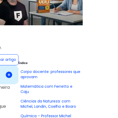
t,
car artigo
Índice
Corpo docente: professores que
aprovam
Matemática com Ferretto e
meira
Caju
Ciências da Natureza: com
que
Michel, Landin, Coelho e Boaro
Química – Professor Michel