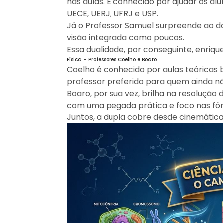
nas aulas. É conhecido por ajudar os a
UECE, UERJ, UFRJ e USP.
Já o Professor Samuel surpreende ao d
visão integrada como poucos.
Essa dualidade, por conseguinte, enriqu
Física – Professores Coelho e Boaro
Coelho é conhecido por aulas teóricas b
professor preferido para quem ainda n
Boaro, por sua vez, brilha na resolução
com uma pegada prática e foco nas fó
Juntos, a dupla cobre desde cinemática