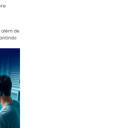
bre
, além de
antindo